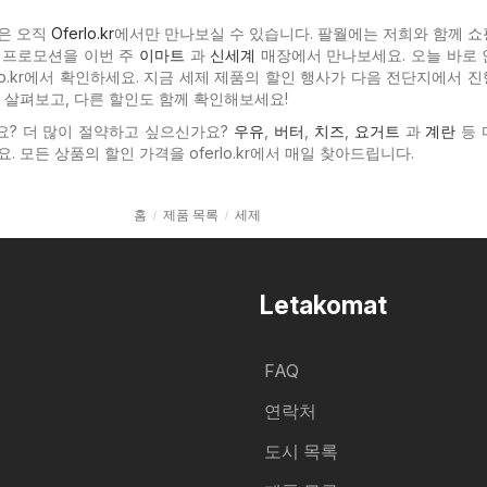
은 오직
Oferlo.kr
에서만 만나보실 수 있습니다. 팔월에는 저희와 함께 쇼
 프로모션을 이번 주
이마트
과
신세계
매장에서 만나보세요. 오늘 바로 
lo.kr에서 확인하세요. 지금 세제 제품의 할인 행사가 다음 전단지에서 
를 살펴보고, 다른 할인도 함께 확인해보세요!
요? 더 많이 절약하고 싶으신가요?
우유
,
버터
,
치즈
,
요거트
과
계란
등 
. 모든 상품의 할인 가격을 oferlo.kr에서 매일 찾아드립니다.
홈
제품 목록
세제
Letakomat
FAQ
연락처
도시 목록