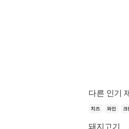
다른 인기 
치즈
와인
크
돼지고기