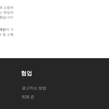
께 쇼핑하
있는
매장의
 중입니다:
계란
의 가
형 및 소형
협업
광고하는 방법
B2B 존