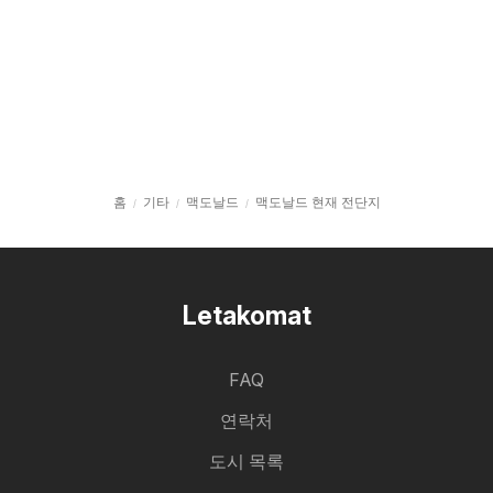
홈
기타
맥도날드
맥도날드 현재 전단지
Letakomat
FAQ
연락처
도시 목록