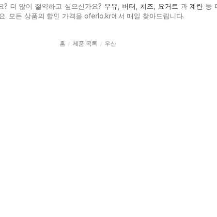
요? 더 많이 절약하고 싶으신가요?
우유
,
버터
,
치즈
,
요거트
과
계란
등 
. 모든 상품의 할인 가격을 oferlo.kr에서 매일 찾아드립니다.
홈
제품 목록
우산