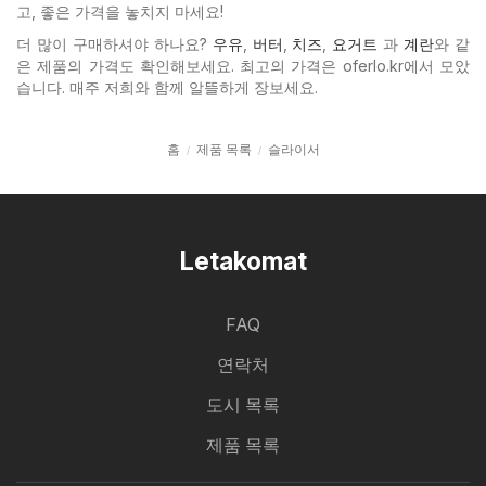
고, 좋은 가격을 놓치지 마세요!
더 많이 구매하셔야 하나요?
우유
,
버터
,
치즈
,
요거트
과
계란
와 같
은 제품의 가격도 확인해보세요. 최고의 가격은 oferlo.kr에서 모았
습니다. 매주 저희와 함께 알뜰하게 장보세요.
홈
제품 목록
슬라이서
Letakomat
FAQ
연락처
도시 목록
제품 목록