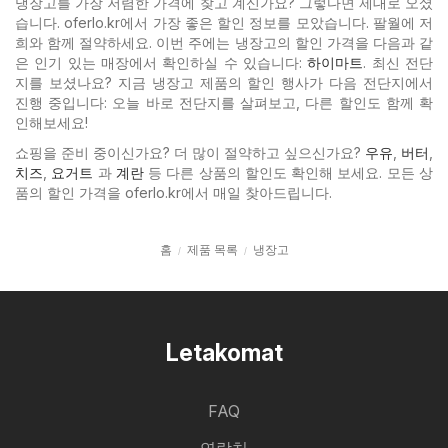
냉장고를 가장 저렴한 가격에 찾고 계신가요? 그렇다면 제대로 오셨
습니다. oferlo.kr에서 가장 좋은 할인 정보를 모았습니다. 팔월에 저
희와 함께 절약하세요. 이번 주에는 냉장고의 할인 가격을 다음과 같
은 인기 있는
매장에서 확인하실 수 있습니다:
하이마트
. 최신 전단
지를 보셨나요? 지금 냉장고 제품의 할인 행사가 다음 전단지에서
진행 중입니다: 오늘 바로 전단지를 살펴보고, 다른 할인도 함께 확
인해보세요!
쇼핑을 준비 중이신가요? 더 많이 절약하고 싶으신가요?
우유
,
버터
,
치즈
,
요거트
과
계란
등 다른 상품의 할인도 확인해 보세요. 모든 상
품의 할인 가격을 oferlo.kr에서 매일 찾아드립니다.
홈
제품 목록
냉장고
Letakomat
FAQ