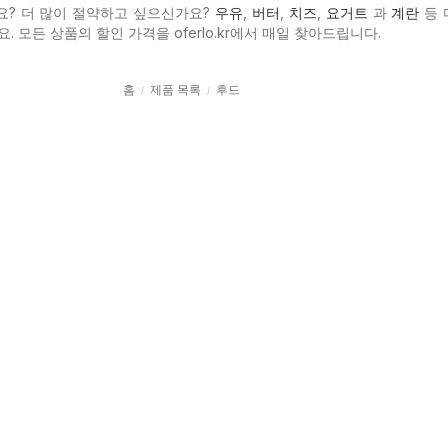
요? 더 많이 절약하고 싶으신가요?
우유
,
버터
,
치즈
,
요거트
과
계란
등 
. 모든 상품의 할인 가격을 oferlo.kr에서 매일 찾아드립니다.
홈
제품 목록
후드