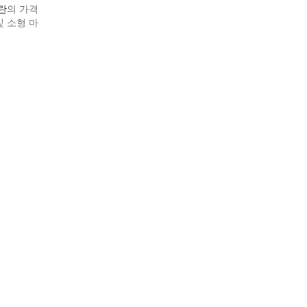
란
의 가격
및 소형 마