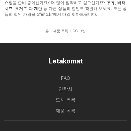
쇼핑을 준비 중이신가요? 더 많이 절약하고 싶으신가요?
우유
,
버터
,
치즈
,
요거트
과
계란
등 다른 상품의 할인도 확인해 보세요. 모든 상
품의 할인 가격을 oferlo.kr에서 매일 찾아드립니다.
홈
제품 목록
CC 크림
Letakomat
FAQ
연락처
도시 목록
제품 목록